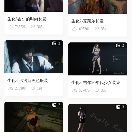
生化3吉尔的时尚长发
生化2-克莱尔长发
735728
365
697261
354
2
2
生化3-卡洛斯黑色服装
生化3-吉尔90年代少女装束
270998
191
527076
303
2
3