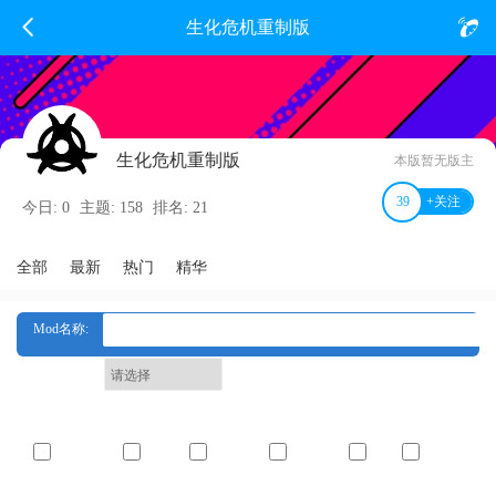
生化危机重制版
生化危机重制版
本版暂无版主
39
+关注
今日: 0
主题: 158
排名: 21
全部
最新
热门
精华
Mod名称:
生化版本:
服装标签:
非服装mod
比基尼
情趣服装
职业扮演
内衣
夜店风情
适用角色（生化）: