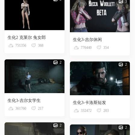
3
生化2 克莱尔 兔女郎
生化3-吉尔休闲
751356
368
776440
354
2
2
生化3-吉尔女学生
生化3-卡洛斯短发
361760
217
332472
203
2
2