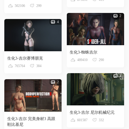
502106
299
2
4
生化3-蜘蛛吉尔
生化3-吉尔赛博朋克
489410
290
765764
384
4
2
生化3-吉尔 尼尔机械纪元
生化3-吉尔 完美身材3 高跟
601587
332
鞋比基尼