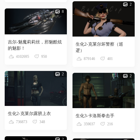
2
8
吉尔-魅魔莉莉丝，邪魅酷炫
生化2-克莱尔坏警察（巡
的魅影！
逻）
4102695
950
879146
401
2
2
生化2-克莱尔露脐上衣
生化3-卡洛斯拳击手
736873
348
359037
216
2