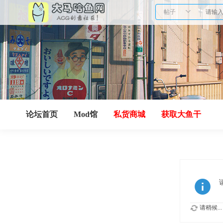
帖子
论坛首页
Mod馆
私货商城
获取大鱼干
请稍候...