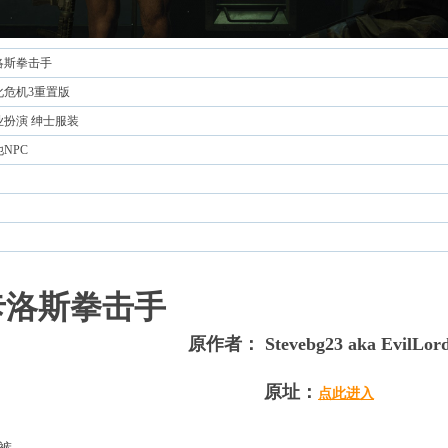
洛斯拳击手
化危机3重置版
业扮演 绅士服装
他NPC
卡洛斯拳击手
原作者
： Stevebg23 aka EvilLor
原址：
点此进入