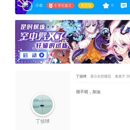
小欢
0
9
常驻版主
关注Ta
丁侦球
显示全部楼层
发表于 2022
很不错，加油
丁侦球