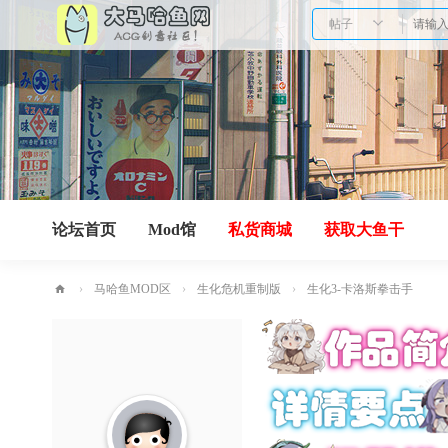
帖子
论坛首页
Mod馆
私货商城
获取大鱼干
›
马哈鱼MOD区
›
生化危机重制版
›
生化3-卡洛斯拳击手
马
哈
鱼
网