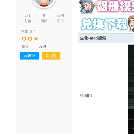
231
0
3279
主题
回帖
积分
常驻版主
生化-mod搜索
积分
3279
收听TA
发消息
封面图片: